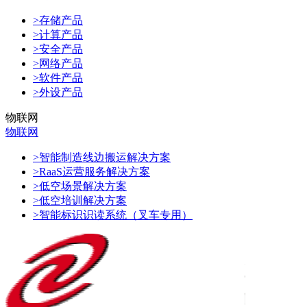
>存储产品
>计算产品
>安全产品
>网络产品
>软件产品
>外设产品
物联网
物联网
>智能制造线边搬运解决方案
>RaaS运营服务解决方案
>低空场景解决方案
>低空培训解决方案
>智能标识识读系统（叉车专用）