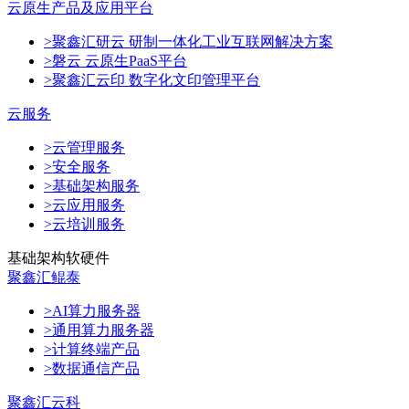
云原生产品及应用平台
>聚鑫汇研云 研制一体化工业互联网解决方案
>磐云 云原生PaaS平台
>聚鑫汇云印 数字化文印管理平台
云服务
>云管理服务
>安全服务
>基础架构服务
>云应用服务
>云培训服务
基础架构软硬件
聚鑫汇鲲泰
>AI算力服务器
>通用算力服务器
>计算终端产品
>数据通信产品
聚鑫汇云科