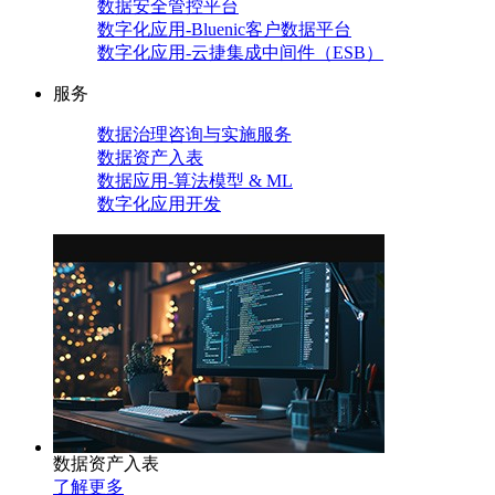
数据安全管控平台
数字化应用-Bluenic客户数据平台
数字化应用-云捷集成中间件（ESB）
服务
数据治理咨询与实施服务
数据资产入表
数据应用-算法模型 & ML
数字化应用开发
数据资产入表
了解更多