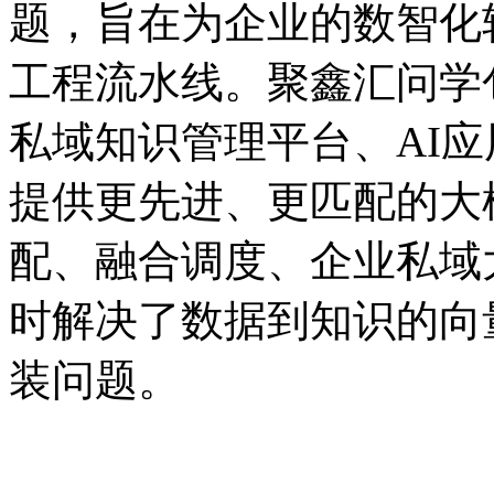
题，旨在为企业的数智
工程流水线。聚鑫汇问学包
私域知识管理平台、AI
提供更先进、更匹配的大
配、融合调度、企业
时解决了数据到知识的向
装问题。