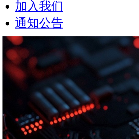
加入我们
通知公告