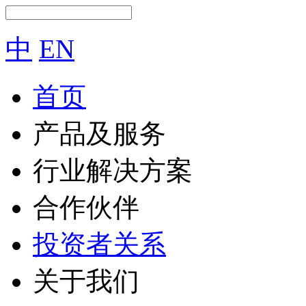
中
EN
首页
产品及服务
行业解决方案
合作伙伴
投资者关系
关于我们