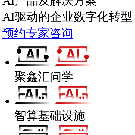
AI产品及解决方案
AI驱动的企业数字化转型
预约专家咨询
聚鑫汇问学
智算基础设施