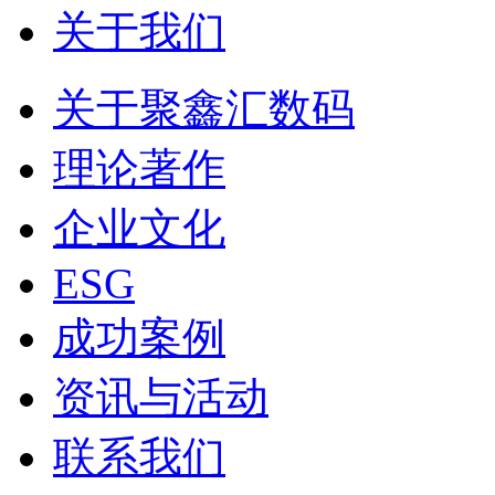
关于我们
关于聚鑫汇数码
理论著作
企业文化
ESG
成功案例
资讯与活动
联系我们