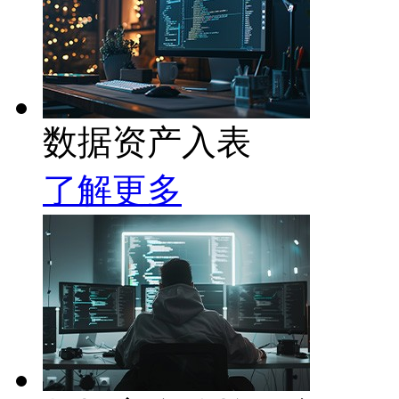
数据资产入表
了解更多