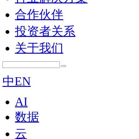
合作伙伴
投资者关系
关于我们
中
EN
AI
数据
云