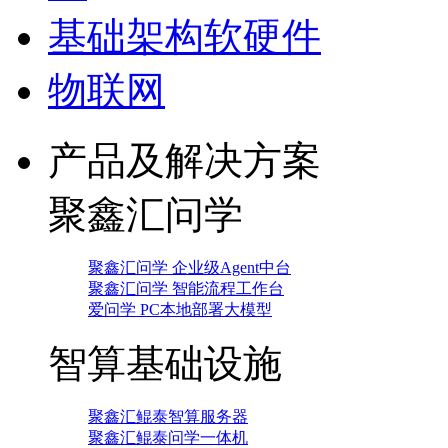
基础架构软硬件
物联网
产品及解决方案
聚鑫汇问学
聚鑫汇问学 企业级Agent中台
聚鑫汇问学 智能流程工作台
爱问学 PC本地部署大模型
智算基础设施
聚鑫汇鲲泰智算服务器
聚鑫汇鲲泰问学一体机