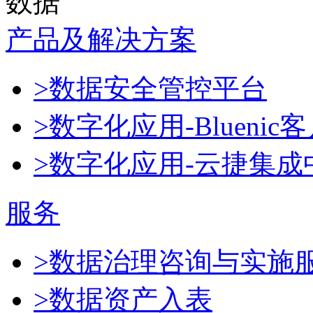
数据
产品及解决方案
>数据安全管控平台
>数字化应用-Blueni
>数字化应用-云捷集成
服务
>数据治理咨询与实施
>数据资产入表