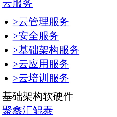
云服务
>云管理服务
>安全服务
>基础架构服务
>云应用服务
>云培训服务
基础架构软硬件
聚鑫汇鲲泰