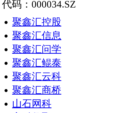
代码：000034.SZ
聚鑫汇控股
聚鑫汇信息
聚鑫汇问学
聚鑫汇鲲泰
聚鑫汇云科
聚鑫汇商桥
山石网科