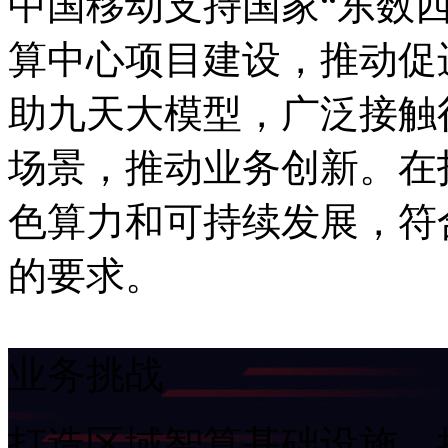
中国移动支持国家“东数西算
算中心项目建设，推
助九天大模型，广泛接触
场景，推动业务创新。在
色算力和可持续发展，
的要求。
业务挑战
打造区域智算基础设施，