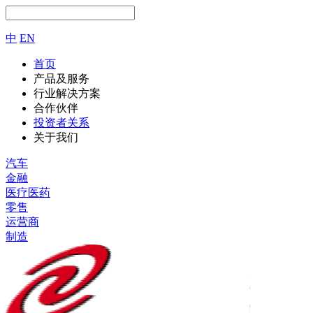
中
EN
首页
产品及服务
行业解决方案
合作伙伴
投资者关系
关于我们
汽车
金融
医疗医药
零售
运营商
制造