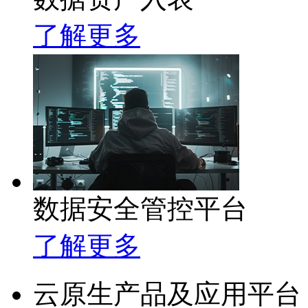
了解更多
数据安全管控平台
了解更多
云原生产品及应用平台