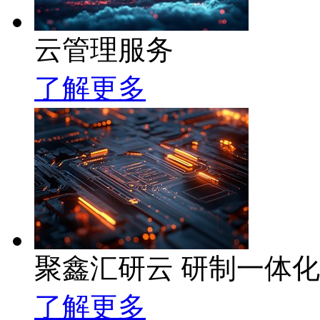
云管理服务
了解更多
聚鑫汇研云 研制一体
了解更多