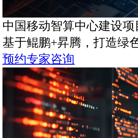
中国移动智算中心建设项
基于鲲鹏+昇腾，打造
预约专家咨询