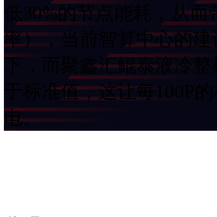
低30%的节点能耗，
率），当前智算中心的
下，而聚鑫汇鲲泰液冷整机
于标准值，这让每100
电。