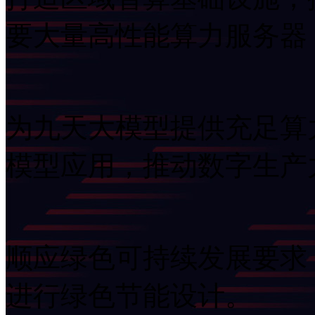
要大量高性能算力服务器
为九天大模型提供充足算力
模型应用，推动数字生产
顺应绿色可持续发展要求
进行绿色节能设计。