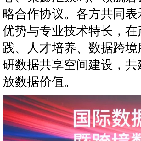
略合作协议。各方共同表示
优势与专业技术特长，在产
践、人才培养、数据
研数据共享空间建设，共
放数据价值。