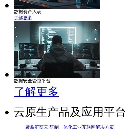
数据资产入表
了解更多
数据安全管控平台
了解更多
云原生产品及应用平台
聚鑫汇研云 研制一体化工业互联网解决方案