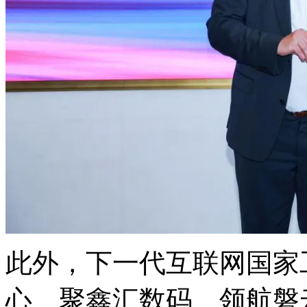
此外，下一代互联网国家
心、聚鑫汇数码、