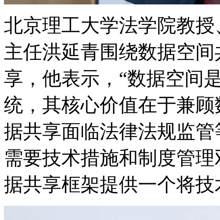
北京理工大学法学院教授
主任洪延青围绕数据空间
享，他表示，“数
统，其核心价值在于
据共享面临法律法规监管等挑战
需要技术措施和制度管理双
据共享框架提供一个将技