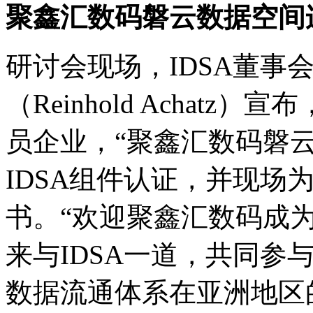
聚鑫汇数码磐云数据空间
研讨会现场，IDSA董
（Reinhold Achatz）
员企业，“聚鑫汇数码
IDSA组件认证，并
书。“欢迎聚鑫汇数码成为
来与IDSA一道，共同
数据流通体系在亚洲地区的落