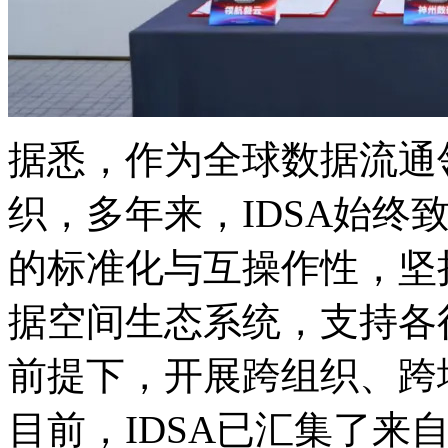
据悉，作为全球数据
织，多年来，ID
的标准化与互操作性，坚持
据空间生态系统，支
前提下，开展跨组织
目前，IDSA已汇集了