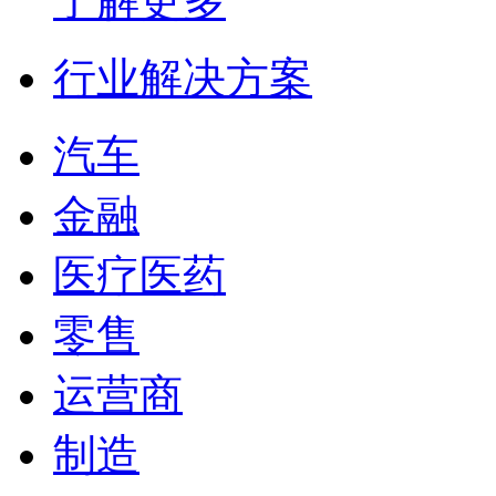
了解更多
行业解决方案
汽车
金融
医疗医药
零售
运营商
制造