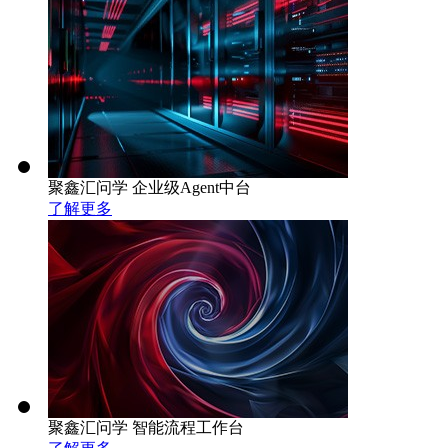
聚鑫汇问学 企业级Agent中台
了解更多
聚鑫汇问学 智能流程工作台