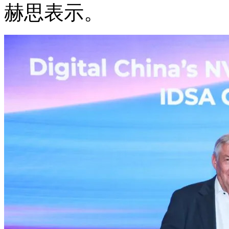
赫思表示。