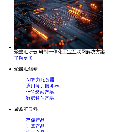
聚鑫汇研云 研制一体化工业互联网解决方案
了解更多
聚鑫汇鲲泰
AI算力服务器
通用算力服务器
计算终端产品
数据通信产品
聚鑫汇云科
存储产品
计算产品