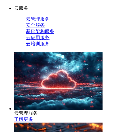
云服务
云管理服务
安全服务
基础架构服务
云应用服务
云培训服务
云管理服务
了解更多